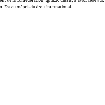
ent de la Confédération, Ignazio Cassis, d’avoir cédé aux
em-Est au mépris du droit international.