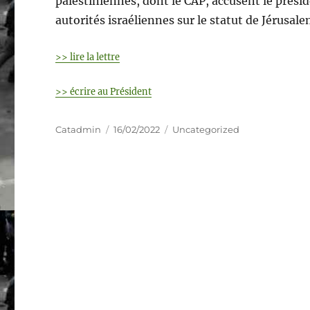
palestiniennes, dont le CAP, accusent le présid
autorités israéliennes sur le statut de Jérusal
>> lire la lettre
>> écrire au Président
Auteur
Publié
Catégories
Catadmin
16/02/2022
Uncategorized
le