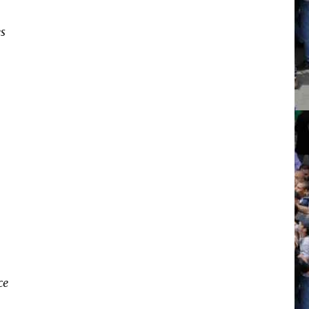
es
ce