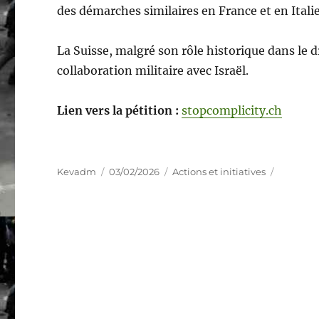
des démarches similaires en France et en Italie
La Suisse, malgré son rôle historique dans le d
collaboration militaire avec Israël.
Lien vers la pétition :
stopcomplicity.ch
Auteur
Publié
Catégories
Kevadm
03/02/2026
Actions et initiatives
le