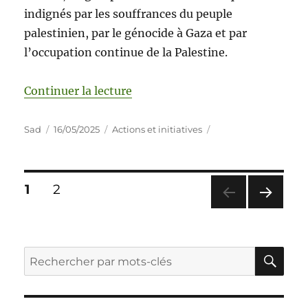
indignés par les souffrances du peuple
palestinien, par le génocide à Gaza et par
l’occupation continue de la Palestine.
Continuer la lecture
Sad
16/05/2025
Actions et initiatives
1
2
PAG
E
SUIV
ANT
E